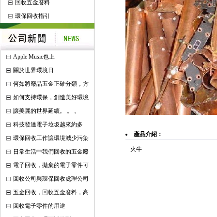
回收五金廢料
環保回收指引
Apple Music也上
關於世界環境日
何如將廢品五金正確分類，方
如何支持環保，創造美好環境
讓美麗的世界延續。 。 。
科技發達電子垃圾越來約多
產品介紹：
環保回收工作讓環境減少污染
火牛
日常生活中我們回收的五金廢
電子回收，拋棄的電子零件可
回收公司與環保回收處理公司
五金回收，回收五金廢料，高
回收電子零件的用途