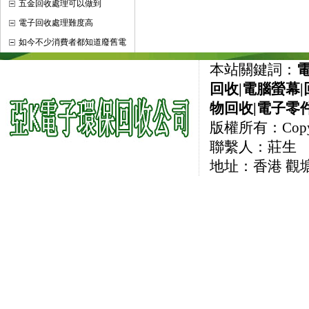
五金回收處理可以做到
電子回收處理難度高
如今不少消費者都知道廢舊電
本站關鍵詞：
回收
|
電腦螢幕
|
物回收
|
電子零
版權所有：CopyRi
聯繫人：莊生 直線
地址：香港 觀塘