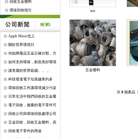
回收五金廢料
環保回收指引
test
Apple Music也上
關於世界環境日
何如將廢品五金正確分類，方
如何支持環保，創造美好環境
五金廢料
讓美麗的世界延續。 。 。
科技發達電子垃圾越來約多
環保回收工作讓環境減少污染
共
8
個產品 
日常生活中我們回收的五金廢
電子回收，拋棄的電子零件可
回收公司與環保回收處理公司
五金回收，回收五金廢料，高
回收電子零件的用途