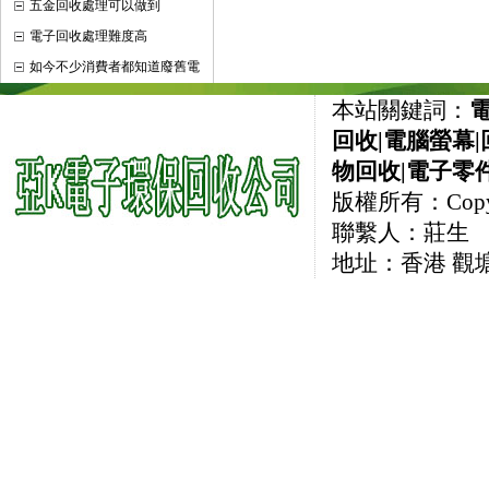
五金回收處理可以做到
電子回收處理難度高
如今不少消費者都知道廢舊電
本站關鍵詞：
回收
|
電腦螢幕
|
物回收
|
電子零
版權所有：CopyRi
聯繫人：莊生 直線
地址：香港 觀塘