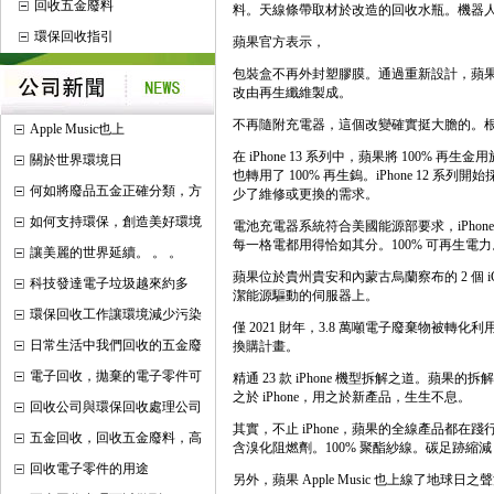
回收五金廢料
料。天線條帶取材於改造的回收水瓶。機器人 Dai
環保回收指引
蘋果官方表示，
包裝盒不再外封塑膠膜。通過重新設計，蘋果徹底淘
改由再生纖維製成。
不再隨附充電器，這個改變確實挺大膽的。根
Apple Music也上
在 iPhone 13 系列中，蘋果將 100%
關於世界環境日
也轉用了 100% 再生鎢。iPhone 12
何如將廢品五金正確分類，方
少了維修或更換的需求。
如何支持環保，創造美好環境
電池充電器系統符合美國能源部要求，iPhone 
每一格電都用得恰如其分。100% 可再生電力
讓美麗的世界延續。 。 。
蘋果位於貴州貴安和內蒙古烏蘭察布的 2 個 iClo
科技發達電子垃圾越來約多
潔能源驅動的伺服器上。
環保回收工作讓環境減少污染
僅 2021 財年，3.8 萬噸電子廢棄物被轉化
日常生活中我們回收的五金廢
換購計畫。
電子回收，拋棄的電子零件可
精通 23 款 iPhone 機型拆解之道。蘋果的拆
之於 iPhone，用之於新產品，生生不息。
回收公司與環保回收處理公司
其實，不止 iPhone，蘋果的全線產品都在
五金回收，回收五金廢料，高
含溴化阻燃劑。100% 聚酯紗線。碳足跡縮減 3
回收電子零件的用途
另外，蘋果 Apple Music 也上線了地球日之