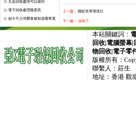
五金回收處理可以做到
電子回收處理難度高
上一篇：
關於世界環境日
如今不少消費者都知道廢舊電
下一篇： 沒有了
本站關鍵詞：
回收
|
電腦螢幕
|
物回收
|
電子零
版權所有：CopyRi
聯繫人：莊生 直線
地址：香港 觀塘