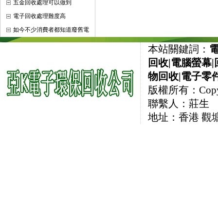
五金回收處理可以做到
電子回收處理難度高
如今不少消費者都知道廢舊電
本站關鍵詞：
回收
|
電腦螢幕
|
物回收
|
電子零
版權所有：CopyRi
聯繫人：莊生 直線
地址：香港 觀塘