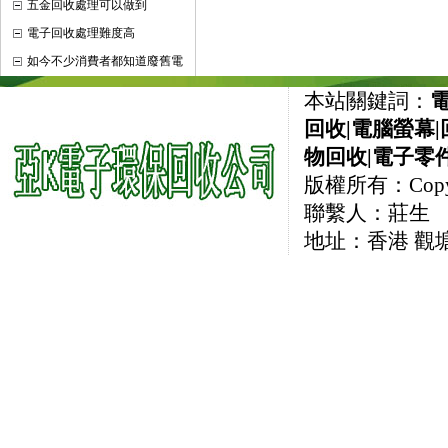
五金回收處理可以做到
電子回收處理難度高
如今不少消費者都知道廢舊電
本站關鍵詞：
回收
|
電腦螢幕
|
物回收
|
電子零
版權所有：CopyRi
聯繫人：莊生 直線
地址：香港 觀塘