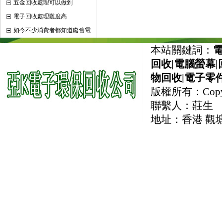
五金回收處理可以做到
電子回收處理難度高
如今不少消費者都知道廢舊電
本站關鍵詞：
回收
|
電腦螢幕
|
物回收
|
電子零
版權所有：CopyRi
聯繫人：莊生 直線
地址：香港 觀塘